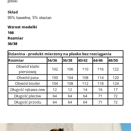
polski
Skład
95% bawełna, 5% elastan
Wzrost modelki
166
Rozmiar
36/38
Dzianina - produkt mierzony na płasko bez rozciągania
Rozmiar
34/36
36/38
40/42
44/46
48/50
Obwód klatki
102
106
110
116
122
piersiowej
Obwód pasa
100
104
108
114
120
Obwód bioder
104
108
112
118
124
Długość rękawa zew
12
12
14
16
17
Długość pleców
64
64
64
71
72
Długość przodu
64
64
64
71
72