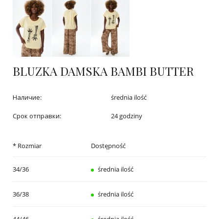
BLUZKA DAMSKA BAMBI BUTTER
Наличие:
średnia ilość
Срок отправки:
24 godziny
* Rozmiar
Dostępność
34/36
średnia ilość
36/38
średnia ilość
44/46
średnia ilość