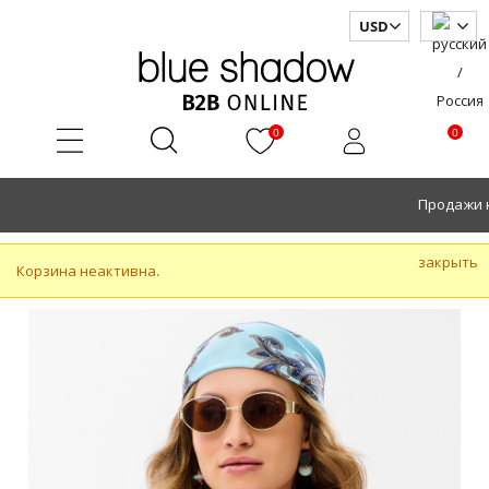
0
0
    Продаж
закрыть
Корзина неактивна.