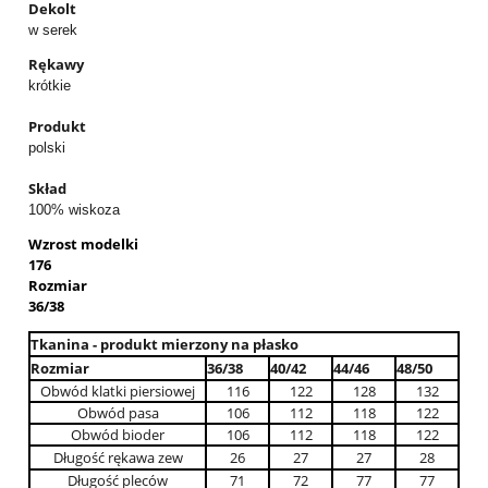
Dekolt
w serek
Rękawy
krótkie
Produkt
polski
Skład
100% wiskoza
Wzrost modelki
176
Rozmiar
36/38
Tkanina - produkt mierzony na płasko
Rozmiar
36/38
40/42
44/46
48/50
Obwód klatki piersiowej
116
122
128
132
Obwód pasa
106
112
118
122
Obwód bioder
106
112
118
122
Długość rękawa zew
26
27
27
28
Długość pleców
71
72
77
77