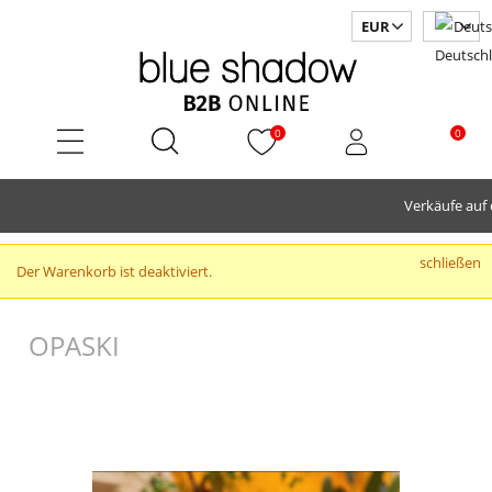
0
0
                                                                                          
schließen
Der Warenkorb ist deaktiviert.
OPASKI